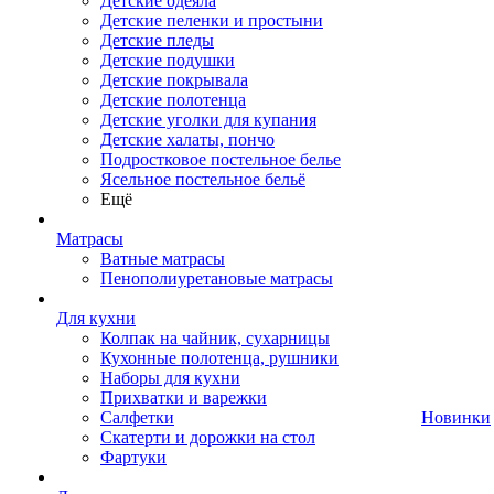
Детские одеяла
Детские пеленки и простыни
Детские пледы
Детские подушки
Детские покрывала
Детские полотенца
Детские уголки для купания
Детские халаты, пончо
Подростковое постельное белье
Ясельное постельное бельё
Ещё
Матрасы
Ватные матрасы
Пенополиуретановые матрасы
Для кухни
Колпак на чайник, сухарницы
Кухонные полотенца, рушники
Наборы для кухни
Прихватки и варежки
Салфетки
Новинки
Скатерти и дорожки на стол
Фартуки