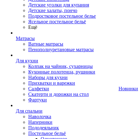
Детские уголки для купания
Детские халаты, пончо
Подростковое постельное белье
Ясельное постельное бельё
Ещё
Матрасы
Ватные матрасы
Пенополиуретановые матрасы
Для кухни
Колпак на чайник, сухарницы
Кухонные полотенца, рушники
Наборы для кухни
Прихватки и варежки
Салфетки
Новинки
Скатерти и дорожки на стол
Фартуки
Для спальни
Наволочка
Наперники
Пододеяльник
Постельное бельё
Однотонное