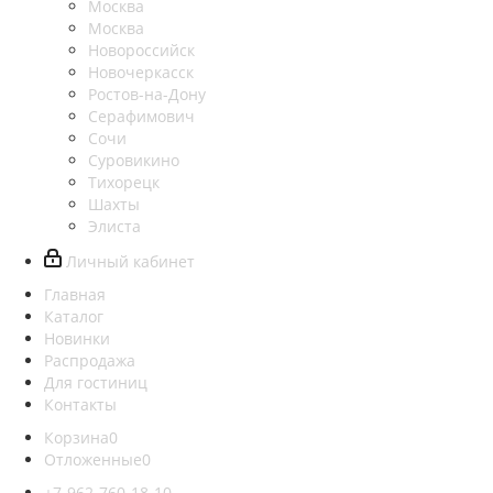
Москва
Москва
Новороссийск
Новочеркасск
Ростов-на-Дону
Серафимович
Сочи
Суровикино
Тихорецк
Шахты
Элиста
Личный кабинет
Главная
Каталог
Новинки
Распродажа
Для гостиниц
Контакты
Корзина
0
Отложенные
0
+7-962-760-18-10