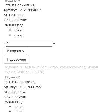
Продано: 0
Есть в наличии (1)
Артикул: УТ-13004817
от
1 410.00 ₽
1 410.00
₽
/шт
РАЗМЕРпод
50х70
70х70
-
+
В корзину
Подробнее
Подушка "DIAMOND" белый пух, сатин-жаккард, модал
ПУдМд БелПоль (50х70)
Продано: 2
Есть в наличии (3)
Артикул: УТ-13006399
от
8 870.00 ₽
8 870.00
₽
/шт
РАЗМЕРпод
50х70
70х70