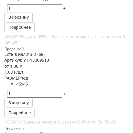
-
+
В корзину
Подробнее
АКЦИЯ Подушка ППУ "Pink" пенополиуретан с наволочкой.
(45х45)
Продано: 0
Есть в наличии (68)
Артикул: УТ-13009510
от
1.00 ₽
1.00
₽
/шт
РАЗМЕРпод
45х45
-
+
В корзину
Подробнее
1652694 Подушка Микрогель сатин Sofihome 7я (70х70)
Продано: 6