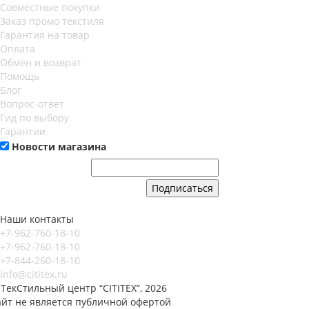
Совместные покупки
Заказ промо текстиля
Гарантия на товар
Оплата
Обмен и возврат
Помощь
Блог
Вопрос-ответ
Гид по выбору
Гарантии
Новости магазина
Наши контакты
+7-962-760-18-10
+7-962-760-18-10
+7-844-260-18-10
info@cititex.ru
ТекСтильный центр “CITITEX”, 2026
айт не является публичной офертой