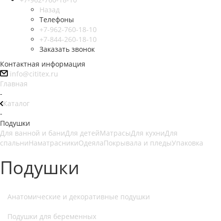
Назад
Телефоны
+7-962-760-18-10
+7-844-260-18-10
Заказать звонок
Контактная информация
info@cititex.ru
Главная
-
Каталог
-
Подушки
Для ванной и бани
Для детей
Матрасы
Для кухни
Для
спальни
Наматрасники
Одеяла
Покрывала и пледы
Упаковка
Подушки
Анатомические и декоративные подушки
Подушки для беременных