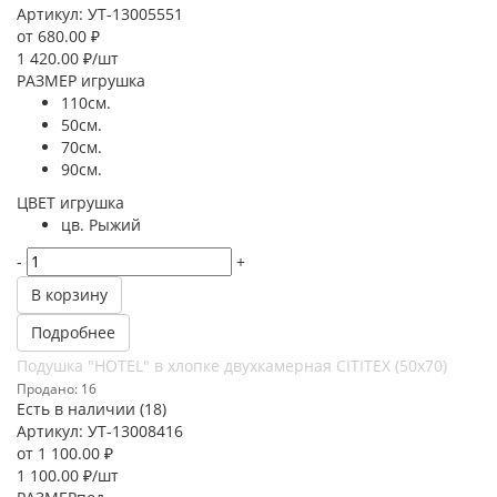
Артикул: УТ-13005551
от
680.00 ₽
1 420.00
₽
/шт
РАЗМЕР игрушка
110см.
50см.
70см.
90см.
ЦВЕТ игрушка
цв. Рыжий
-
+
В корзину
Подробнее
Подушка "HOTEL" в хлопке двухкамерная CITITEX (50х70)
Продано: 16
Есть в наличии (18)
Артикул: УТ-13008416
от
1 100.00 ₽
1 100.00
₽
/шт