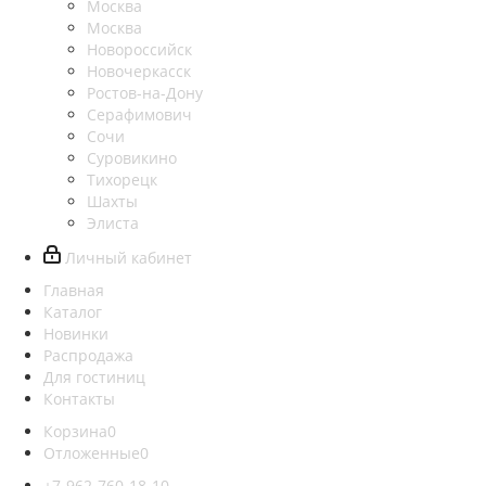
Москва
Москва
Новороссийск
Новочеркасск
Ростов-на-Дону
Серафимович
Сочи
Суровикино
Тихорецк
Шахты
Элиста
Личный кабинет
Главная
Каталог
Новинки
Распродажа
Для гостиниц
Контакты
Корзина
0
Отложенные
0
+7-962-760-18-10