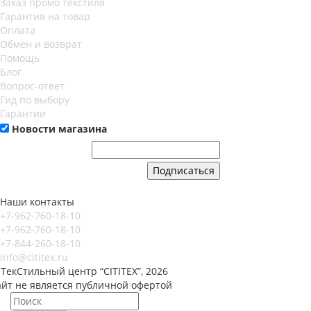
Заказ промо текстиля
Гарантия на товар
Оплата
Обмен и возврат
Помощь
Блог
Вопрос-ответ
Гид по выбору
Гарантии
Новости магазина
Наши контакты
+7-962-760-18-10
+7-962-760-18-10
+7-844-260-18-10
info@cititex.ru
ТекСтильный центр “CITITEX”, 2026
айт не является публичной офертой