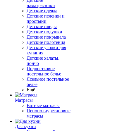
Детские
наматрасники
Детские одеяла
Детские пеленки и
простыни
Детские пледы
Детские подушки
Детские покрывала
Детские полотенца
Детские уголки для
купания
Детские халаты,
пончо
Подростковое
постельное белье
Ясельное постельное
бельё
Ещё
Матрасы
Ватные матрасы
Пенополиуретановые
матрасы
Для кухни