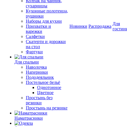
Колпак на чайник,
сухарницы
Кухонные полотенца,
рушники
Наборы для кухни
Для
Прихватки и
Новинки
Распродажа
гостин
варежки
Салфетки
Скатерти и дорожки
на стол
Фартуки
Для спальни
Наволочка
Наперники
Пододеяльник
Постельное бельё
Однотонное
Цветное
Простынь без
резинки
Простынь на резинке
Наматрасники