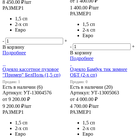
от
1 400.00 ₽
8 450.00
₽
/шт
1 400.00
₽
/шт
РАЗМЕР1
РАЗМЕР1
1,5 сп
2-х сп
1,5 сп
Евро
2-х сп
Евро
-
+
-
+
В корзину
Подробнее
В корзину
Подробнее
Одеяло кассетное пуховое
Одеяло Бамбук тик зимнее
"Пример" БелПоль (1,5 сп)
ОБТ (2-х сп)
Продано: 1
Продано: 0
Есть в наличии (6)
Есть в наличии (20)
Артикул: УТ-13004576
Артикул: УТ-13005063
от
9 200.00 ₽
от
4 000.00 ₽
9 200.00
₽
/шт
4 700.00
₽
/шт
РАЗМЕР1
РАЗМЕР1
1,5 сп
1,5 сп
2-х сп
2-х сп
Евро
Евро