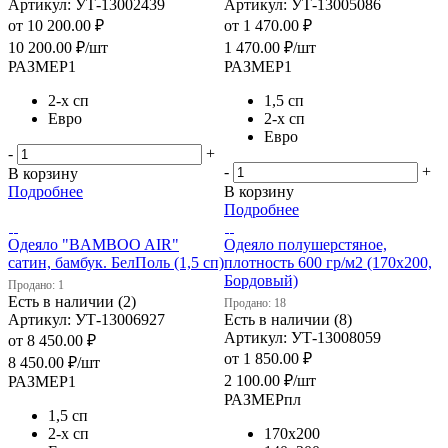
Артикул: УТ-13002439
Артикул: УТ-13005086
от
10 200.00 ₽
от
1 470.00 ₽
10 200.00
₽
/шт
1 470.00
₽
/шт
РАЗМЕР1
РАЗМЕР1
2-х сп
1,5 сп
Евро
2-х сп
Евро
-
+
-
+
В корзину
Подробнее
В корзину
Подробнее
Одеяло "BAMBOO AIR"
Одеяло полушерстяное,
сатин, бамбук. БелПоль (1,5 сп)
плотность 600 гр/м2 (170х200,
Бордовый)
Продано: 1
Есть в наличии (2)
Продано: 18
Артикул: УТ-13006927
Есть в наличии (8)
Артикул: УТ-13008059
от
8 450.00 ₽
от
1 850.00 ₽
8 450.00
₽
/шт
2 100.00
₽
/шт
РАЗМЕР1
РАЗМЕРпл
1,5 сп
2-х сп
170х200