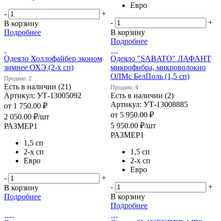
Евро
-
+
-
+
В корзину
Подробнее
В корзину
Подробнее
Одеяло Холлофайбер эконом
Одеяло "SABATO" ЛАФАНТ
зимнее ОХЭ (2-х сп)
микрофибра, микроволокно
ОЛМс БелПоль (1,5 сп)
Продано: 2
Есть в наличии (21)
Продано: 4
Артикул: УТ-13005092
Есть в наличии (2)
Артикул: УТ-13008885
от
1 750.00 ₽
от
5 950.00 ₽
2 050.00
₽
/шт
5 950.00
₽
/шт
РАЗМЕР1
РАЗМЕР1
1,5 сп
2-х сп
1,5 сп
Евро
2-х сп
Евро
-
+
-
+
В корзину
Подробнее
В корзину
Подробнее