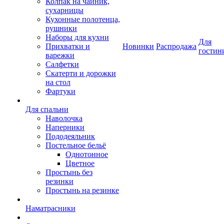
Колпак на чайник,
сухарницы
Кухонные полотенца,
рушники
Наборы для кухни
Для
Прихватки и
Новинки
Распродажа
гостин
варежки
Салфетки
Скатерти и дорожки
на стол
Фартуки
Для спальни
Наволочка
Наперники
Пододеяльник
Постельное бельё
Однотонное
Цветное
Простынь без
резинки
Простынь на резинке
Наматрасники