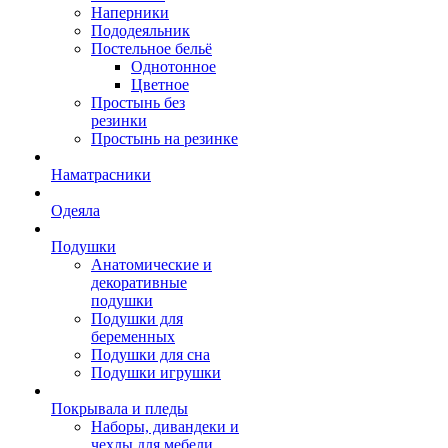
Наперники
Пододеяльник
Постельное бельё
Однотонное
Цветное
Простынь без
резинки
Простынь на резинке
Наматрасники
Одеяла
Подушки
Анатомические и
декоративные
подушки
Подушки для
беременных
Подушки для сна
Подушки игрушки
Покрывала и пледы
Наборы, дивандеки и
чехлы для мебели