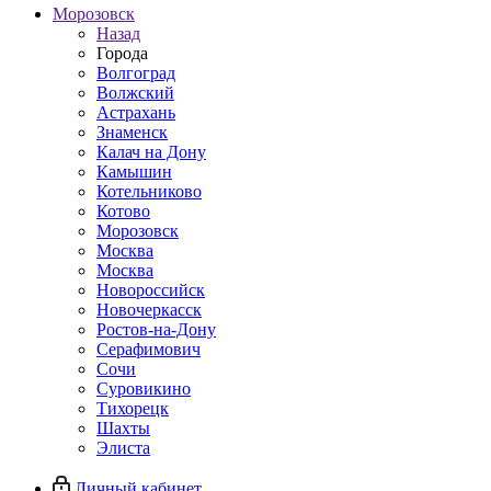
Морозовск
Назад
Города
Волгоград
Волжский
Астрахань
Знаменск
Калач на Дону
Камышин
Котельниково
Котово
Морозовск
Москва
Москва
Новороссийск
Новочеркасск
Ростов-на-Дону
Серафимович
Сочи
Суровикино
Тихорецк
Шахты
Элиста
Личный кабинет