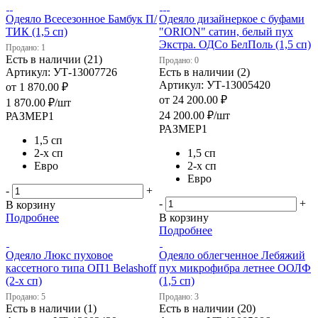
Одеяло Всесезонное Бамбук П/
Одеяло дизайнеркое с буфами
ТИК (1,5 сп)
"ORION" сатин, белый пух
Экстра. ОДСо БелПоль (1,5 сп)
Продано: 1
Есть в наличии (21)
Продано: 0
Артикул: УТ-13007726
Есть в наличии (2)
Артикул: УТ-13005420
от
1 870.00 ₽
от
24 200.00 ₽
1 870.00
₽
/шт
24 200.00
₽
/шт
РАЗМЕР1
РАЗМЕР1
1,5 сп
2-х сп
1,5 сп
Евро
2-х сп
Евро
-
+
-
+
В корзину
Подробнее
В корзину
Подробнее
Одеяло Люкс пуховое
Одеяло облегченное Лебяжий
кассетного типа ОП1 Belashoff
пух микрофибра летнее ООЛФ
(2-х сп)
(1,5 сп)
Продано: 5
Продано: 3
Есть в наличии (1)
Есть в наличии (20)