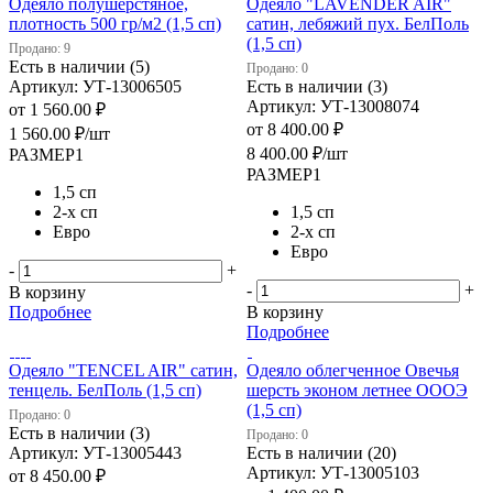
Одеяло полушерстяное,
Одеяло "LAVENDER AIR"
плотность 500 гр/м2 (1,5 сп)
сатин, лебяжий пух. БелПоль
(1,5 сп)
Продано: 9
Есть в наличии (5)
Продано: 0
Артикул: УТ-13006505
Есть в наличии (3)
Артикул: УТ-13008074
от
1 560.00 ₽
от
8 400.00 ₽
1 560.00
₽
/шт
8 400.00
₽
/шт
РАЗМЕР1
РАЗМЕР1
1,5 сп
2-х сп
1,5 сп
Евро
2-х сп
Евро
-
+
-
+
В корзину
Подробнее
В корзину
Подробнее
Одеяло "TENCEL AIR" сатин,
Одеяло облегченное Овечья
тенцель. БелПоль (1,5 сп)
шерсть эконом летнее ОООЭ
(1,5 сп)
Продано: 0
Есть в наличии (3)
Продано: 0
Артикул: УТ-13005443
Есть в наличии (20)
Артикул: УТ-13005103
от
8 450.00 ₽