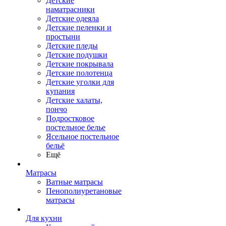
Детские
наматрасники
Детские одеяла
Детские пеленки и
простыни
Детские пледы
Детские подушки
Детские покрывала
Детские полотенца
Детские уголки для
купания
Детские халаты,
пончо
Подростковое
постельное белье
Ясельное постельное
бельё
Ещё
Матрасы
Ватные матрасы
Пенополиуретановые
матрасы
Для кухни