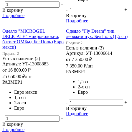
-
+
-
+
В корзину
Подробнее
В корзину
Подробнее
Одеяло "MICROGEL
Одеяло "Fly Dream" тик,
DELICATE" микроволокно,
лебяжий пух. БелПоль (1,5 сп)
батист ОМБмд БелПоль (Евро
Продано: 2
макси)
Есть в наличии (3)
Артикул: УТ-13006614
Продано: 2
Есть в наличии (2)
от
7 350.00 ₽
Артикул: УТ-13008883
7 350.00
₽
/шт
от
16 800.00 ₽
РАЗМЕР1
25 650.00
₽
/шт
1,5 сп
РАЗМЕР1
2-х сп
Евро макси
Евро
1,5 сп
-
+
2-х сп
Евро
В корзину
Подробнее
-
+
В корзину
Подробнее