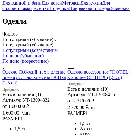
Для ванной и бани
Для детей
Матрасы
Для кухни
Для
спальни
Наматрасники
Подушки
Покрывала и пледы
Упаковка
Одеяла
Фильтр
Популярный (убывание)
Популярный (убывание)
Популярный (возрастание)
По цене (убывание)
По цене (возрастание)
Одеяло Лебяжий пух в хлопке
Одеяло всесезонное "HOTEL"
премиум. Царские сны ОЛПхл
в хлопке CITITEX (1,5 сп)
(1,5 сп)
Продано: 8
Есть в наличии (10)
Продано: 0
Есть в наличии (1)
Артикул: УТ-13008415
Артикул: УТ-13004832
от
2 770.00 ₽
от
1 600.00 ₽
2 770.00
₽
/шт
1 600.00
₽
/шт
РАЗМЕР1
РАЗМЕР1
1,5 сп
1,5 сп
2-х сп
Евро