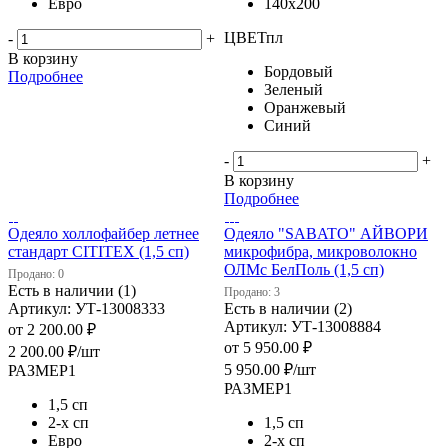
Евро
140х200
ЦВЕТпл
-
+
В корзину
Бордовый
Подробнее
Зеленый
Оранжевый
Синий
-
+
В корзину
Подробнее
Одеяло холлофайбер летнее
Одеяло "SABATO" АЙВОРИ
стандарт CITITEX (1,5 сп)
микрофибра, микроволокно
ОЛМс БелПоль (1,5 сп)
Продано: 0
Есть в наличии (1)
Продано: 3
Артикул: УТ-13008333
Есть в наличии (2)
Артикул: УТ-13008884
от
2 200.00 ₽
от
5 950.00 ₽
2 200.00
₽
/шт
5 950.00
₽
/шт
РАЗМЕР1
РАЗМЕР1
1,5 сп
2-х сп
1,5 сп
Евро
2-х сп