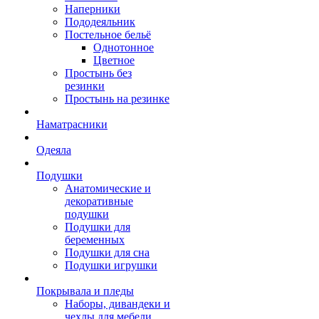
Наперники
Пододеяльник
Постельное бельё
Однотонное
Цветное
Простынь без
резинки
Простынь на резинке
Наматрасники
Одеяла
Подушки
Анатомические и
декоративные
подушки
Подушки для
беременных
Подушки для сна
Подушки игрушки
Покрывала и пледы
Наборы, дивандеки и
чехлы для мебели