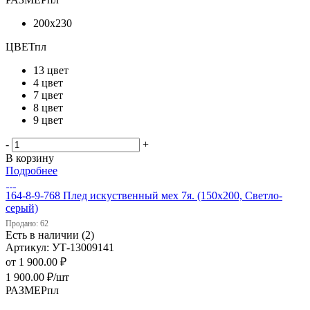
200х230
ЦВЕТпл
13 цвет
4 цвет
7 цвет
8 цвет
9 цвет
-
+
В корзину
Подробнее
164-8-9-768 Плед искуственный мех 7я. (150х200, Светло-
серый)
Продано: 62
Есть в наличии (2)
Артикул: УТ-13009141
от
1 900.00 ₽
1 900.00
₽
/шт
РАЗМЕРпл