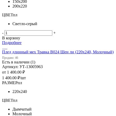
150х200
200х220
ЦВЕТпл
Светло-серый
-
+
В корзину
Подробнее
Плед длинный мех Травка В024 Шен ли (220х240, Молочный)
Продано: 46
Есть в наличии (1)
Артикул: УТ-13005963
от
1 400.00 ₽
1 400.00
₽
/шт
РАЗМЕРпл
220х240
ЦВЕТпл
Дымчатый
Молочный