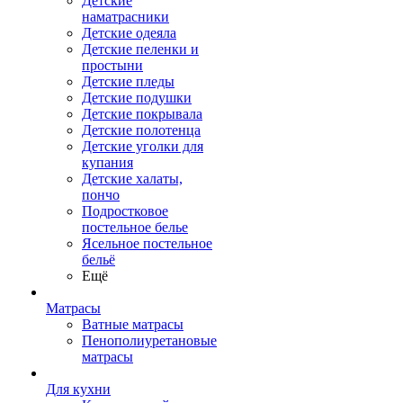
Детские
наматрасники
Детские одеяла
Детские пеленки и
простыни
Детские пледы
Детские подушки
Детские покрывала
Детские полотенца
Детские уголки для
купания
Детские халаты,
пончо
Подростковое
постельное белье
Ясельное постельное
бельё
Ещё
Матрасы
Ватные матрасы
Пенополиуретановые
матрасы
Для кухни