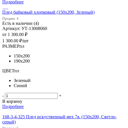
Подробнее
Плед байковый хлопковый (150х200, Зеленый)
Продано: 4
Есть в наличии (4)
Артикул: УТ-13008060
от
1 300.00 ₽
1 300.00
₽
/шт
РАЗМЕРпл
150х200
190х200
ЦВЕТпл
Зеленый
Синий
-
+
В корзину
Подробнее
168-3-4-325 Плед искуственный мех 7я. (150х200, Светло-
серый)