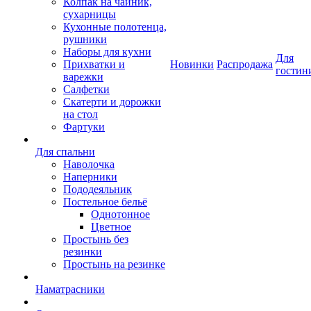
Колпак на чайник,
сухарницы
Кухонные полотенца,
рушники
Наборы для кухни
Для
Прихватки и
Новинки
Распродажа
гостин
варежки
Салфетки
Скатерти и дорожки
на стол
Фартуки
Для спальни
Наволочка
Наперники
Пододеяльник
Постельное бельё
Однотонное
Цветное
Простынь без
резинки
Простынь на резинке
Наматрасники