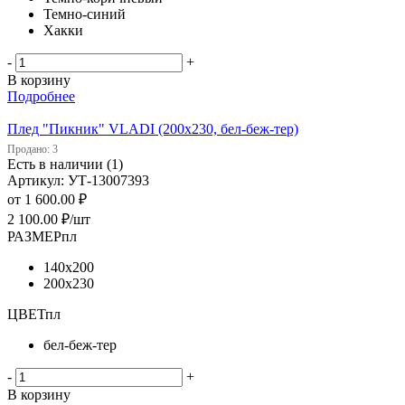
Темно-синий
Хакки
-
+
В корзину
Подробнее
Плед "Пикник" VLADI (200х230, бел-беж-тер)
Продано: 3
Есть в наличии (1)
Артикул: УТ-13007393
от
1 600.00 ₽
2 100.00
₽
/шт
РАЗМЕРпл
140х200
200х230
ЦВЕТпл
бел-беж-тер
-
+
В корзину