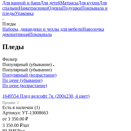
Для ванной и бани
Для детей
Матрасы
Для кухни
Для
спальни
Наматрасники
Одеяла
Подушки
Покрывала и
пледы
Упаковка
-
Пледы
Наборы, дивандеки и чехлы для мебели
Наволочка
декоративная
Покрывала
Пледы
Фильтр
Популярный (убывание)
Популярный (убывание)
Популярный (возрастание)
По цене (убывание)
По цене (возрастание)
1649554 Плед велсофт 7я. (200х230, 4 цвет)
Продано: 1
Есть в наличии (1)
Артикул: УТ-13008663
от
3 350.00 ₽
3 350.00
₽
/шт
РАЗМЕРпл