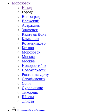
Морозовск
Назад
Города
Волгоград
Волжский
Астрахань
Знаменск
Калач на Дону
Камышин
Котельниково
Котово
Морозовск
Москва
Москва
Новороссийск
Новочеркасск
Ростов-на-Дону
Серафимович
Сочи
Суровикино
Тихорецк
Шахты
Элиста
Личный кабинет