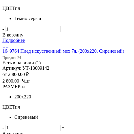
ЦВЕТпл
Темно-серый
-
+
В корзину
Подробнее
1649764 Плед искуственный мех 7я. (200х220, Сиреневый)
Продано: 24
Есть в наличии (1)
Артикул: УТ-13009142
от
2 800.00 ₽
2 800.00
₽
/шт
РАЗМЕРпл
200х220
ЦВЕТпл
Сиреневый
-
+
В корзину