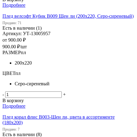
Подробнее
Плед велсофт Кубик В009 Шен ли (200х220, Серо-сиреневый)
Продано: 71
Есть в наличии (1)
Артикул: УТ-13005957
от
900.00 ₽
900.00
₽
/шт
РАЗМЕРпл
200х220
ЦВЕТпл
Серо-сиреневый
-
+
В корзину
Подробнее
Плед корал флис В003-Шен ли, цвета в ассортименте
(180х200)
Продано: 7
Есть в наличии (8)