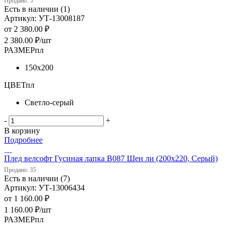
Продано: 5
Есть в наличии (1)
Артикул: УТ-13008187
от
2 380.00 ₽
2 380.00
₽
/шт
РАЗМЕРпл
150х200
ЦВЕТпл
Светло-серый
-
+
В корзину
Подробнее
Плед велсофт Гусиная лапка В087 Шен ли (200х220, Серый)
Продано: 35
Есть в наличии (7)
Артикул: УТ-13006434
от
1 160.00 ₽
1 160.00
₽
/шт
РАЗМЕРпл