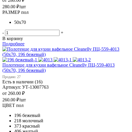
от
280.00 ₽
280.00
₽
/шт
РАЗМЕР пол
50х70
-
+
В корзину
Подробнее
Полотенце для кухни вафельное Cleanelly ПЦ-559-4013
(50х70, 196 бежевый)
Продано: 27
Есть в наличии (16)
Артикул: УТ-13007763
от
260.00 ₽
260.00
₽
/шт
ЦВЕТ пол
196 бежевый
218 молочный
373 красный
406 желтый