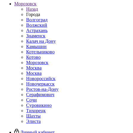
Морозовск
Назад
Города
Волгоград
Волжский
Астрахань
Знаменск
Калач на Дону
Камышин
Котельниково
Котово
Морозовск
Москва
Москва
Новороссийск
Новочеркасск
Ростов-на-Дону
Серафимович
Сочи
Суровикино
Тихорецк
Шахты
Элиста
Личный кабинет