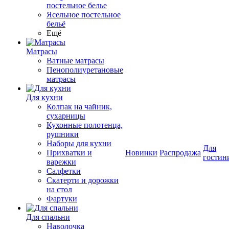
постельное белье
Ясельное постельное
бельё
Ещё
Матрасы
Ватные матрасы
Пенополиуретановые
матрасы
Для кухни
Колпак на чайник,
сухарницы
Кухонные полотенца,
рушники
Наборы для кухни
Для
Прихватки и
Новинки
Распродажа
гостин
варежки
Салфетки
Скатерти и дорожки
на стол
Фартуки
Для спальни
Наволочка