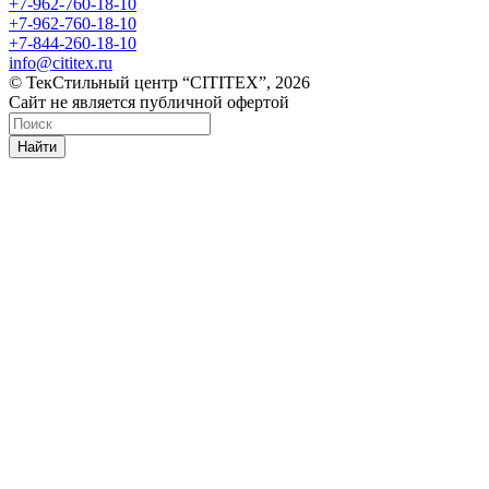
+7-962-760-18-10
+7-962-760-18-10
+7-844-260-18-10
info@cititex.ru
© ТекСтильный центр “CITITEX”, 2026
Сайт не является публичной офертой
Найти