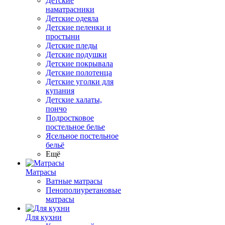
Детские
наматрасники
Детские одеяла
Детские пеленки и
простыни
Детские пледы
Детские подушки
Детские покрывала
Детские полотенца
Детские уголки для
купания
Детские халаты,
пончо
Подростковое
постельное белье
Ясельное постельное
бельё
Ещё
Матрасы
Ватные матрасы
Пенополиуретановые
матрасы
Для кухни