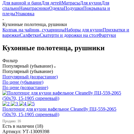
Для ванной и бани
Для детей
Матрасы
Для кухни
Для
спальни
Наматрасники
Одеяла
Подушки
Покрывала и
пледы
Упаковка
-
Кухонные полотенца, рушники
Колпак на чайник, сухарницы
Наборы для кухни
Прихватки и
варежки
Салфетки
Скатерти и дорожки на стол
Фартуки
Кухонные полотенца, рушники
Фильтр
Популярный (убывание)
Популярный (убывание)
Популярный (возрастание)
По цене (убывание)
По цене (возрастание)
Полотенце для кухни вафельное Cleanelly ПЦ-559-2065
(50х70, 15-1905 сиреневый)
Продано: 16
Есть в наличии (18)
Артикул: УТ-13009398