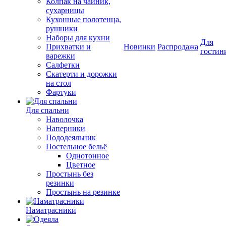
Колпак на чайник,
сухарницы
Кухонные полотенца,
рушники
Наборы для кухни
Для
Прихватки и
Новинки
Распродажа
гостин
варежки
Салфетки
Скатерти и дорожки
на стол
Фартуки
Для спальни
Наволочка
Наперники
Пододеяльник
Постельное бельё
Однотонное
Цветное
Простынь без
резинки
Простынь на резинке
Наматрасники