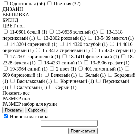
Однотонная (
56
)
Цветная (
32
)
ДИЗАЙН
ВЫШИВКА
БРЕНД
ЦВЕТ пол
11-0601 белый (
1
)
13-0535 зеленый (
1
)
13-1318
персиковый (
1
)
13-2802 розовый (
1
)
13-5409 ментол (
1
)
14-3204 сиреневый (
1
)
14-4320 голубой (
1
)
14-4816
бирюзовый (
1
)
15-3412 сиреневый (
1
)
15-4307 серый (
1
)
17-2601 коричневый (
1
)
18-1411 фиолетовый (
1
)
18-
2328 фуксия (
1
)
18-4231 синий (
1
)
19-3906 графит (
1
)
19-3964 синий (
1
)
2 цвет (
1
)
401 лимонный (
1
)
609 бирюзовый (
1
)
Бежевый (
1
)
Белый (
1
)
Бордовый
(
1
)
Васильковый (
1
)
Коричневый (
1
)
Персиковый
(
1
)
Салатовый (
1
)
Серый (
1
)
Показать все
РАЗМЕР пол
РАЗМЕР набор для кухни
Сбросить
Новости магазина