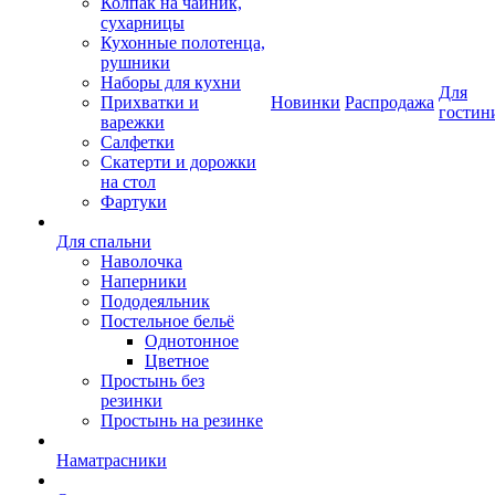
Колпак на чайник,
сухарницы
Кухонные полотенца,
рушники
Наборы для кухни
Для
Прихватки и
Новинки
Распродажа
гостин
варежки
Салфетки
Скатерти и дорожки
на стол
Фартуки
Для спальни
Наволочка
Наперники
Пододеяльник
Постельное бельё
Однотонное
Цветное
Простынь без
резинки
Простынь на резинке
Наматрасники