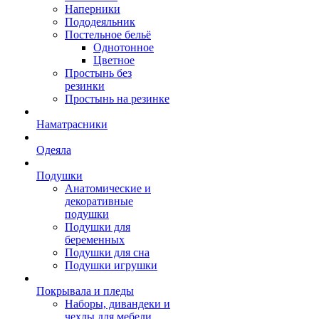
Наперники
Пододеяльник
Постельное бельё
Однотонное
Цветное
Простынь без
резинки
Простынь на резинке
Наматрасники
Одеяла
Подушки
Анатомические и
декоративные
подушки
Подушки для
беременных
Подушки для сна
Подушки игрушки
Покрывала и пледы
Наборы, дивандеки и
чехлы для мебели