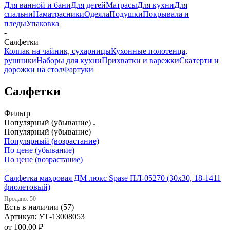
Для ванной и бани
Для детей
Матрасы
Для кухни
Для
спальни
Наматрасники
Одеяла
Подушки
Покрывала и
пледы
Упаковка
-
Салфетки
Колпак на чайник, сухарницы
Кухонные полотенца,
рушники
Наборы для кухни
Прихватки и варежки
Скатерти и
дорожки на стол
Фартуки
Салфетки
Фильтр
Популярный (убывание)
Популярный (убывание)
Популярный (возрастание)
По цене (убывание)
По цене (возрастание)
Салфетка махровая ДМ люкс Spase ПЛ-05270 (30х30, 18-1411
фиолетовый)
Продано: 50
Есть в наличии (57)
Артикул: УТ-13008053
от
100.00 ₽