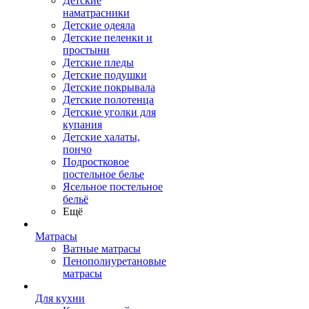
Детские
наматрасники
Детские одеяла
Детские пеленки и
простыни
Детские пледы
Детские подушки
Детские покрывала
Детские полотенца
Детские уголки для
купания
Детские халаты,
пончо
Подростковое
постельное белье
Ясельное постельное
бельё
Ещё
Матрасы
Ватные матрасы
Пенополиуретановые
матрасы
Для кухни