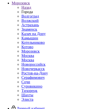
Морозовск
Назад
Города
Волгоград
Волжский
Астрахань
Знаменск
Калач на Дону
Камышин
Котельниково
Котово
Морозовск
Москва
Москва
Новороссийск
Новочеркасск
Ростов-на-Дону
Серафимович
Сочи
Суровикино
Тихорецк
Шахты
Элиста
Личный кабинет