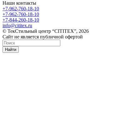
Наши контакты
+7-962-760-18-10
+7-962-760-18-10
+7-844-260-18-10
info@cititex.ru
© ТекСтильный центр “CITITEX”, 2026
Сайт не является публичной офертой
Найти